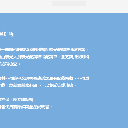
馨提醒
戴一般隱形眼鏡須經眼科醫師驗光配鏡取得處方箋，
經由驗光人員驗光配鏡取得配鏡單，並定期接受眼科
師追蹤檢查。
器材不得逾中文說明書建議之最長配戴時數、不得重
配戴，於就寢前務必取下，以免感染或潰瘍。
有不適，應立即就醫。
費者使用前應詳閱產品說明書。​