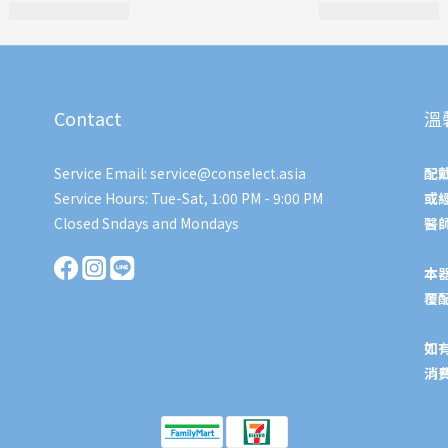
Contact
溫
Service Email: service@conselect.asia
配
Service Hours: Tue-Sat, 1:00 PM - 9:00 PM
或
Closed Sndays and Mondays
醫
本
覆
如
消