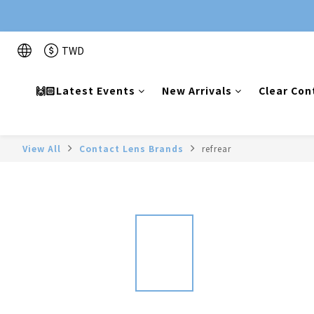
TWD
🙌🏻Latest Events
New Arrivals
Clear Con
View All
Contact Lens Brands
refrear