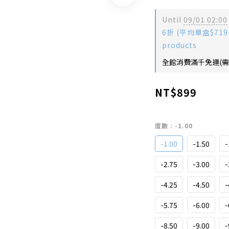
Until
09/01 02:00
6折 (平均單盒$719
products
全館消費滿千免運(需扣除
NT$899
度數
: -1.00
-1.00
-1.50
-
-2.75
-3.00
-
-4.25
-4.50
-
-5.75
-6.00
-
-8.50
-9.00
-