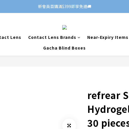
新會員首購滿$399即享免運🚚
tact Lens
Contact Lens Brands
Near-Expiry Items
Gacha Blind Boxes
refrear S
Hydrogel
30 piece