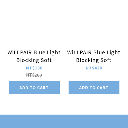
WiLLPAIR Blue Light
WiLLPAIR Blue Light
Blocking Soft
Blocking Soft
Contact Lens 1Day
Contact Lens 1Day
NT$150
NT$420
10pcs/box
30pcs/box
NT$200
ADD TO CART
ADD TO CART