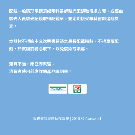
配戴一般隱形眼鏡須經眼科醫師驗光配鏡取得處方箋，或經由
驗光人員驗光配鏡取得配鏡單，並定期接受眼科醫師追蹤檢
查。
本器材不得逾中文說明書建議之最長配戴時數、不得重覆配
戴，於就寢前務必取下，以免感染或潰瘍。
如有不適，應立即就醫。
消費者使用前應詳閱產品說明書。​
服務條款與隱私權政策
| 2019 © Conselect