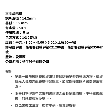
本產品規格
鏡片直徑：14.2mm
基弧：8.5 mm
含水量：58%
使用週期：日拋
包裝方式：10片裝/盒
度數：平光, -1.00 ~ -9.00 (-6.00以上每50一階)
許可證字號：衛署醫器輸字第021286號、
衛部醫器輸字第035047
號
產地：愛爾蘭
公司名稱：嬌生股份有限公司
警語
配戴一般隱形眼鏡須經眼科醫師驗光配鏡取得處方箋，或經
驗光人員驗光配鏡取得配鏡單，並定期接受眼科醫師追蹤檢
查。
本器材不得逾中文說明書建議之最長配戴時數、不得重複配
戴，於就寢前務必取下，
以免感染或潰瘍。
如有不適，應立即就醫。