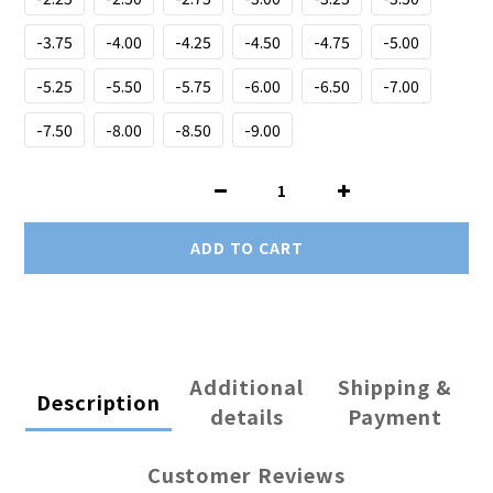
-3.75
-4.00
-4.25
-4.50
-4.75
-5.00
-5.25
-5.50
-5.75
-6.00
-6.50
-7.00
-7.50
-8.00
-8.50
-9.00
ADD TO CART
Additional
Shipping &
Description
details
Payment
Customer Reviews