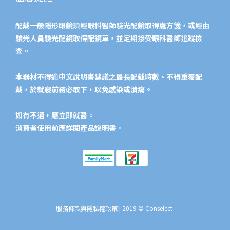
配戴一般隱形眼鏡須經眼科醫師驗光配鏡取得處方箋，或經由
驗光人員驗光配鏡取得配鏡單，並定期接受眼科醫師追蹤檢
查。
本器材不得逾中文說明書建議之最長配戴時數、不得重覆配
戴，於就寢前務必取下，以免感染或潰瘍。
如有不適，應立即就醫。
消費者使用前應詳閱產品說明書。​
服務條款與隱私權政策
| 2019 © Conselect