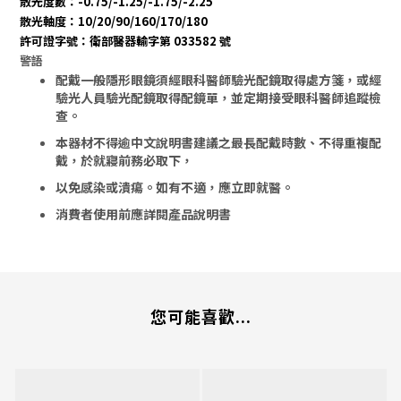
散光度數：-0.75/-1.25/-1.75/-2.25
散光軸度：10/20/90/160/170/180
許可證字號：衛部醫器輸字第
033582
號
警語
配戴一般隱形眼鏡須經眼科醫師驗光配鏡取得處方箋，或經
驗光人員驗光配鏡取得配鏡單，並定期接受眼科醫師追蹤檢
查。
本器材不得逾中文說明書建議之最長配戴時數、不得重複配
戴，於就寢前務必取下，
以免感染或潰瘍。
如有不適，應立即就醫。
消費者使用前應詳閱產品說明書
您可能喜歡...