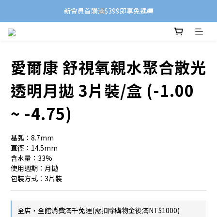
新會員首購滿$399即享免運🚚
愛爾康 舒視氧親水聚合散光
透明月拋 3片裝/盒 (-1.00
~ -4.75)
基弧：8.7mm
直徑：14.5mm
含水量：33%
使用週期：月拋
包裝方式：3片裝
全店，全館消費滿千免運(需扣除購物金後滿NT$1000)