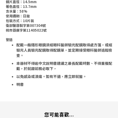
鏡片直徑：14.5mm
著色直徑：13.7mm
含水量：58%
使用週期：日拋
包裝方式：10片裝
衛部醫器製字第007304號
桃市器廣字第11405022號
警語
配戴一般隱形眼鏡須經眼科醫師驗光配鏡取得處方箋，或經
驗光人員驗光配鏡取得配鏡單，並定期接受眼科醫師追蹤檢
查。
本器材不得逾中文說明書建議之最長配戴時數、不得重複配
戴，於就寢前務必取下，
以免感染或潰瘍。
如有不適，應立即就醫。
明書
您可能喜歡...