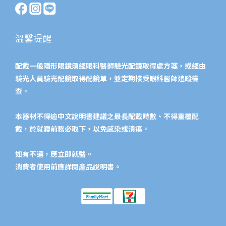
溫馨提醒
配戴一般隱形眼鏡須經眼科醫師驗光配鏡取得處方箋，或經由
驗光人員驗光配鏡取得配鏡單，並定期接受眼科醫師追蹤檢
查。
本器材不得逾中文說明書建議之最長配戴時數、不得重覆配
戴，於就寢前務必取下，以免感染或潰瘍。
如有不適，應立即就醫。
消費者使用前應詳閱產品說明書。​