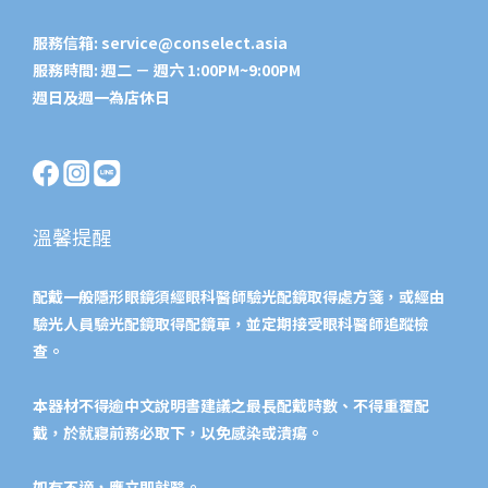
服務信箱:
service@conselect.asia
服務時間: 週二 － 週六 1:00PM~9:00PM
週日及週一為店休日
溫馨提醒
配戴一般隱形眼鏡須經眼科醫師驗光配鏡取得處方箋，或經由
驗光人員驗光配鏡取得配鏡單，並定期接受眼科醫師追蹤檢
查。
本器材不得逾中文說明書建議之最長配戴時數、不得重覆配
戴，於就寢前務必取下，以免感染或潰瘍。
如有不適，應立即就醫。