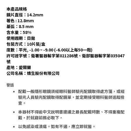
本產品規格
鏡片直徑：14.2mm
著色 : 12.8mm
基弧：8.5 mm
含水量：58%
使用週期：日拋
包裝方式：10片裝/盒
度數：平光, -1.00 ~ -9.00 (-6.00以上每50一階)
許可證字號：衛署醫器輸字第021286號、
衛部醫器輸字第035047
號
產地：愛爾蘭
公司名稱：嬌生股份有限公司
警語
配戴一般隱形眼鏡須經眼科醫師驗光配鏡取得處方箋，或經
驗光人員驗光配鏡取得配鏡單，並定期接受眼科醫師追蹤檢
查。
本器材不得逾中文說明書建議之最長配戴時數、不得重複配
戴，於就寢前務必取下，
以免感染或潰瘍。
如有不適，應立即就醫。