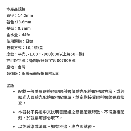
本產品規格
直徑：14.2mm
著色 :13.6mm
基弧：8.7mm
含水量：44%
使用週期：日拋
包裝方式：10片裝/盒
度數：
平光, -1.00 ~ -800(600以上每50一階)
許可證字號：衛部醫器製字第 007909 號
產地：台灣
製造廠：永勝光學股份有限公司
警語
配戴一般隱形眼鏡須經眼科醫師驗光配鏡取得處方箋，或經
驗光人員驗光配鏡取得配鏡單，並定期接受眼科醫師追蹤檢
查。
本器材不得逾中文說明書建議之最長配戴時數、不得重複配
戴，於就寢前務必取下，
以免感染或潰瘍。
如有不適，應立即就醫。