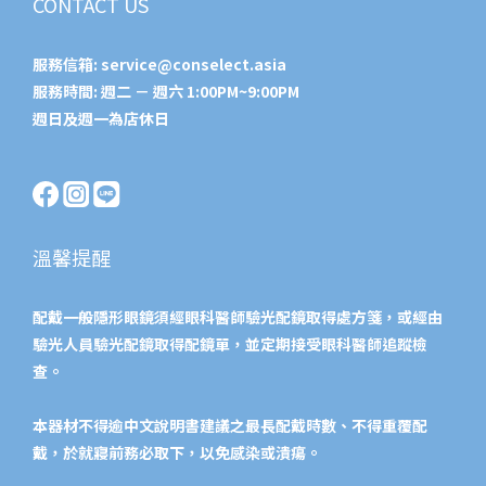
CONTACT US
服務信箱:
service@conselect.asia
服務時間: 週二 － 週六 1:00PM~9:00PM
週日及週一為店休日
溫馨提醒
配戴一般隱形眼鏡須經眼科醫師驗光配鏡取得處方箋，或經由
驗光人員驗光配鏡取得配鏡單，並定期接受眼科醫師追蹤檢
查。
本器材不得逾中文說明書建議之最長配戴時數、不得重覆配
戴，於就寢前務必取下，以免感染或潰瘍。