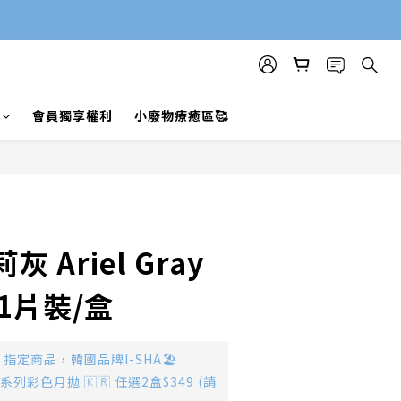
會員獨享權利
小廢物療癒區🥰
莉灰 Ariel Gray
1片裝/盒
指定商品，韓國品牌I-SHA🏖️
 全系列彩色月拋 🇰🇷 任選2盒$349 (請