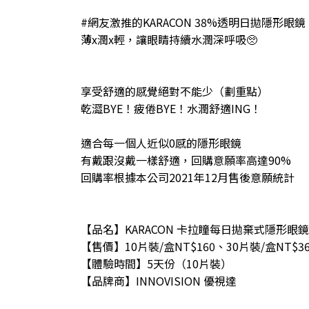
#網友激推的KARACON 38%透明日拋隱形眼鏡
薄x潤x輕，讓眼睛持續水潤深呼吸🥺
享受舒適的感覺絕對不能少（劃重點）
乾澀BYE！疲倦BYE！水潤舒適ING！
適合每一個人近似0感的隱形眼鏡
有戴跟沒戴一樣舒適，回購意願率高達90%
回購率根據本公司2021年12月售後意願統計
【品名】KARACON 卡拉瞳每日拋棄式隱形眼鏡
【售價】10片裝/盒NT$160、30片裝/盒NT$36
【體驗時間】5天份（10片裝）
【品牌商】INNOVISION 優視達