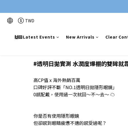
TWD
🙌🏻Latest Events
New Arrivals
Clear Con
#透明日拋實測 水潤度爆棚的雙眸就靠 
高CP值 x 海外熱銷百萬
口碑好評不斷「NO.1透明日拋隱形眼鏡」
0感配戴，使用過一次就回～不～去～ ☁️
你是否有使用隱形眼鏡
但卻感到眼睛疲憊不適的感受過呢？