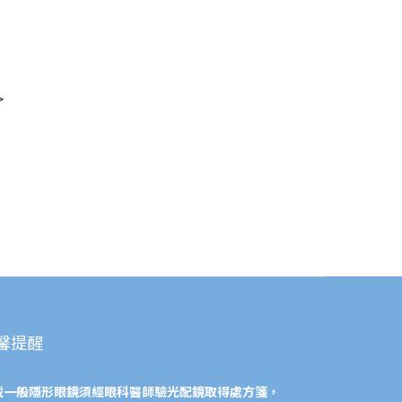
>
馨提醒
戴一般隱形眼鏡須經眼科醫師驗光配鏡取得處方箋，