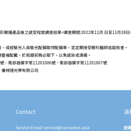
鏡產品後之感受程度調查結果<調查期間:2022年11月 日至11月18日
簽，或經驗光人員驗光配鏡取得配鏡單，並定期接受眼科醫師追蹤檢查。
得重複配戴，於就寢前務必取下，以免感染或潰瘍。
、衛部器廣字第11201006號、衛部器廣字第11201007號
：優視達光學有限公司
Contact
溫
Service Email: service@conselect.asia
配