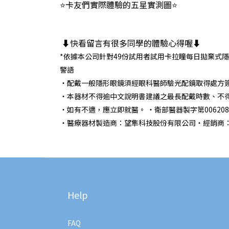
⭐卡友們實際體驗的五星實測圖⭐
⬇️快看留言有很多同學的體驗心得喔⬇️
*依據本公司針對49份試用者試用卡拉瞳每日拋棄式隱形眼
警語
・配戴一般隱形眼鏡須經眼科醫師驗光配鏡取得處方
・本器材不得逾中文說明書建議之最長配戴時數、不
・如有不適，應立即就醫。 ・衛部醫器製字第006208號
・醫療器材製造商：望隼科技股份有限公司・經銷商
Help
FAQ