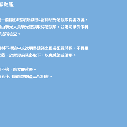
馨提醒
戴一般隱形眼鏡須經眼科醫師驗光配鏡取得處方箋，
經由驗光人員驗光配鏡取得配鏡單，並定期接受眼科
師追蹤檢查。
器材不得逾中文說明書建議之最長配戴時數、不得重
配戴，於就寢前務必取下，以免感染或潰瘍。
有不適，應立即就醫。
費者使用前應詳閱產品說明書。​