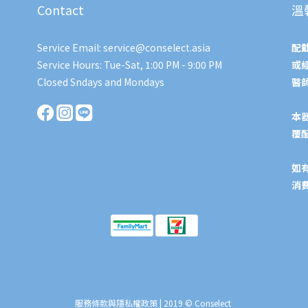
Contact
溫
Service Email: service@conselect.asia
配
Service Hours: Tue-Sat, 1:00 PM - 9:00 PM
或
Closed Sndays and Mondays
醫
本
覆
如
消
服務條款與隱私權政策
| 2019 © Conselect