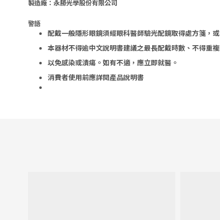
製造廠：永勝光學股份有限公司
警語
配戴一般隱形眼鏡須經眼科醫師驗光配鏡取得處方箋，或
本器材不得逾中文說明書建議之最長配戴時數、不得重複
以免感染或潰瘍。
如有不適，應立即就醫。
消費者使用前應詳閱產品說明書