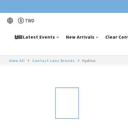
TWD
🙌🏻Latest Events
New Arrivals
Clear Con
View All
Contact Lens Brands
Hydron