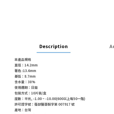
Description
A
本產品規格
直徑：14.2mm
著色 :13.6mm
基弧：8.7mm
含水量：38%
使用週期：日拋
包裝方式：10片裝/盒
度數：
平光, -1.00 ~ -10.00(600以上每50一階)
許可證字號：衛部醫器製字第 007917 號
產地：台灣