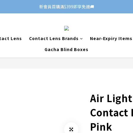
新會員首購滿$399即享免運🚚
tact Lens
Contact Lens Brands
Near-Expiry Items
Gacha Blind Boxes
Air Light
Contact 
Pink