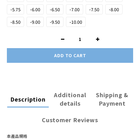
-5.75
-6.00
-6.50
-7.00
-7.50
-8.00
-8.50
-9.00
-9.50
-10.00
ADD TO CART
Additional
Shipping &
Description
details
Payment
Customer Reviews
本產品規格