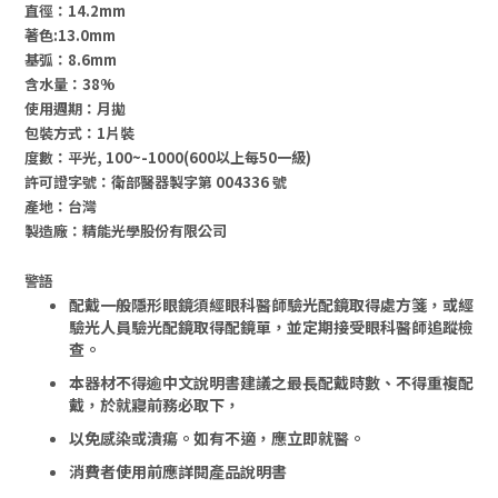
直徑：14.2mm
著色:13.0mm
基弧：8.6mm
含水量：38%
使用週期：月拋
包裝方式：1片裝
度數：
平光, 100~-1000(600以上每50一級)
許可證字號：
衛部醫器製字第 004336 號
產地：台灣
製造廠：精能光學股份有限公司
警語
配戴一般隱形眼鏡須經眼科醫師驗光配鏡取得處方箋，或經
驗光人員驗光配鏡取得配鏡單，並定期接受眼科醫師追蹤檢
查。
本器材不得逾中文說明書建議之最長配戴時數、不得重複配
戴，於就寢前務必取下，
以免感染或潰瘍。
如有不適，應立即就醫。
消費者使用前應詳閱產品說明書