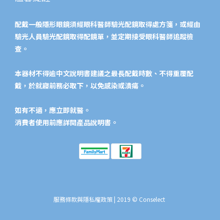
配戴一般隱形眼鏡須經眼科醫師驗光配鏡取得處方箋，或經由
驗光人員驗光配鏡取得配鏡單，並定期接受眼科醫師追蹤檢
查。
本器材不得逾中文說明書建議之最長配戴時數、不得重覆配
戴，於就寢前務必取下，以免感染或潰瘍。
如有不適，應立即就醫。
消費者使用前應詳閱產品說明書。​
服務條款與隱私權政策
| 2019 © Conselect