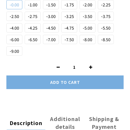
-0.00
-1.00
-1.50
-1.75
-2.00
-2.25
-2.50
-2.75
-3.00
-3.25
-3.50
-3.75
-4.00
-4.25
-4.50
-4.75
-5.00
-5.50
-6.00
-6.50
-7.00
-7.50
-8.00
-8.50
-9.00
ADD TO CART
Additional
Shipping &
Description
details
Payment