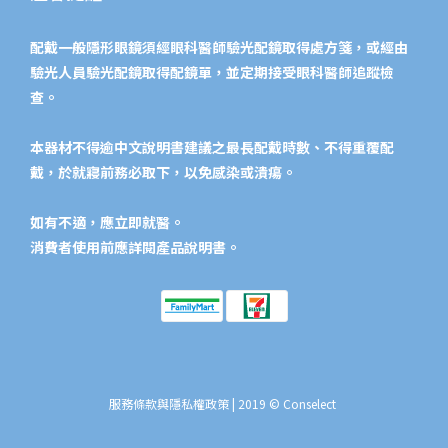
配戴一般隱形眼鏡須經眼科醫師驗光配鏡取得處方箋，或經由
驗光人員驗光配鏡取得配鏡單，並定期接受眼科醫師追蹤檢
查。
本器材不得逾中文說明書建議之最長配戴時數、不得重覆配
戴，於就寢前務必取下，以免感染或潰瘍。
如有不適，應立即就醫。
消費者使用前應詳閱產品說明書。​
服務條款與隱私權政策
| 2019 © Conselect