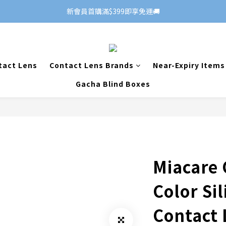
新會員首購滿$399即享免運🚚
tact Lens
Contact Lens Brands
Near-Expiry Items
Gacha Blind Boxes
Miacare
Color Si
Contact 