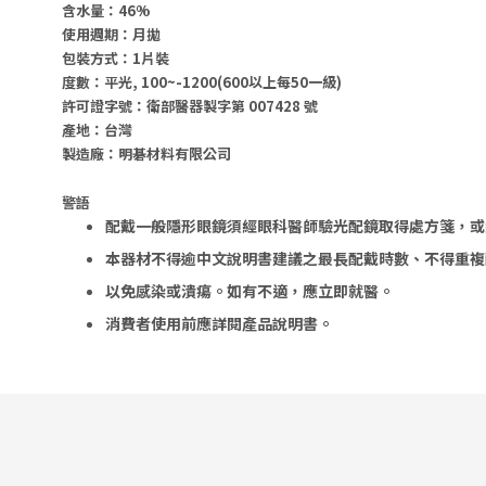
含水量：46%
使用週期：月拋
包裝方式：1片裝
度數：
平光, 100~-1200(600以上每50一級)
許可證字號：
衛部醫器製字第 007428 號
產地：台灣
製造廠：明碁材料有限公司
警語
配戴一般隱形眼鏡須經眼科醫師驗光配鏡取得處方箋，或
本器材不得逾中文說明書建議之最長配戴時數、不得重複
以免感染或潰瘍。
如有不適，應立即就醫。
消費者使用前應詳閱產品說明書。