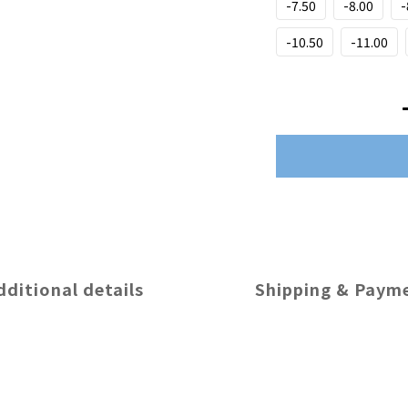
-7.50
-8.00
-
-10.50
-11.00
dditional details
Shipping & Paym