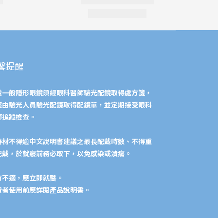
馨提醒
戴一般隱形眼鏡須經眼科醫師驗光配鏡取得處方箋，
經由驗光人員驗光配鏡取得配鏡單，並定期接受眼科
師追蹤檢查。
器材不得逾中文說明書建議之最長配戴時數、不得重
配戴，於就寢前務必取下，以免感染或潰瘍。
有不適，應立即就醫。
費者使用前應詳閱產品說明書。​