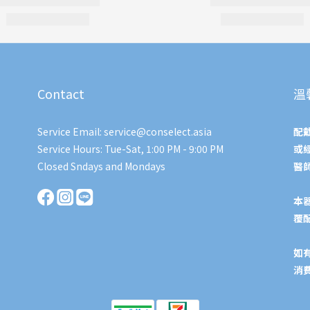
Contact
溫
Service Email: service@conselect.asia
配
Service Hours: Tue-Sat, 1:00 PM - 9:00 PM
或
Closed Sndays and Mondays
醫
本
覆
如
消