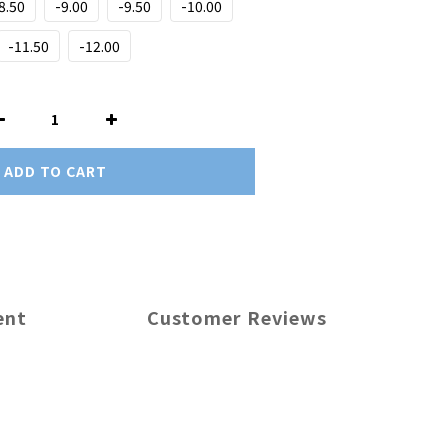
8.50
-9.00
-9.50
-10.00
-11.50
-12.00
ADD TO CART
ent
Customer Reviews