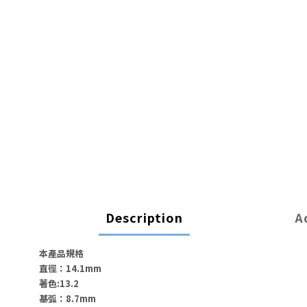
Description
A
本產品規格
直徑：14.1mm
著色:13.2
基弧：8.7mm