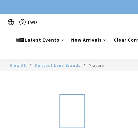
TWD
🙌🏻Latest Events
New Arrivals
Clear Con
View All
Contact Lens Brands
Miacare