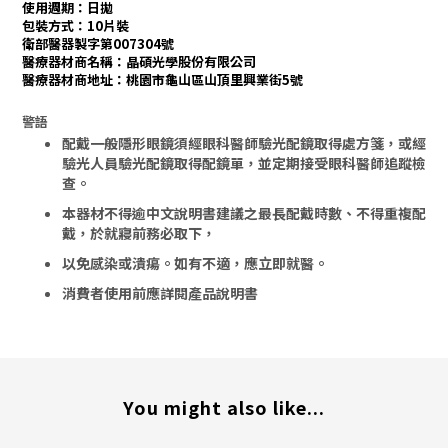
使用週期：日拋
包裝方式：10片裝
衛部醫器製字第007304號
醫療器材商名稱：晶碩光學股份有限公司
醫療器材商地址：桃園市龜山區山頂里興業街5號
警語
配戴一般隱形眼鏡須經眼科醫師驗光配鏡取得處方箋，或經
驗光人員驗光配鏡取得配鏡單，並定期接受眼科醫師追蹤檢
查。
本器材不得逾中文說明書建議之最長配戴時數、不得重複配
戴，於就寢前務必取下，
以免感染或潰瘍。
如有不適，應立即就醫。
消費者使用前應詳閱產品說明書
You might also like...