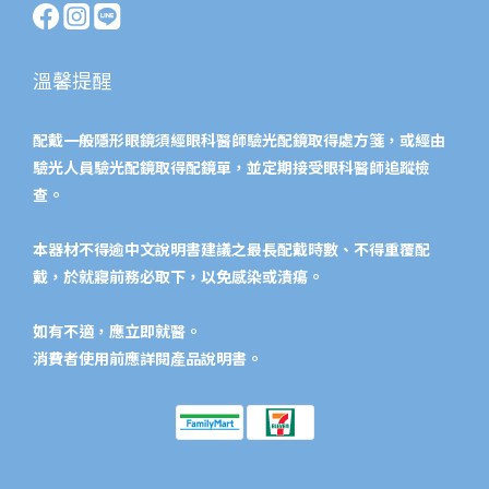
溫馨提醒
配戴一般隱形眼鏡須經眼科醫師驗光配鏡取得處方箋，或經由
驗光人員驗光配鏡取得配鏡單，並定期接受眼科醫師追蹤檢
查。
本器材不得逾中文說明書建議之最長配戴時數、不得重覆配
戴，於就寢前務必取下，以免感染或潰瘍。
如有不適，應立即就醫。
消費者使用前應詳閱產品說明書。​