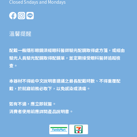
Closed Sndays and Mondays
溫馨提醒
配戴一般隱形眼鏡須經眼科醫師驗光配鏡取得處方箋，或經由
驗光人員驗光配鏡取得配鏡單，並定期接受眼科醫師追蹤檢
查。
本器材不得逾中文說明書建議之最長配戴時數、不得重覆配
戴，於就寢前務必取下，以免感染或潰瘍。
如有不適，應立即就醫。
消費者使用前應詳閱產品說明書。​