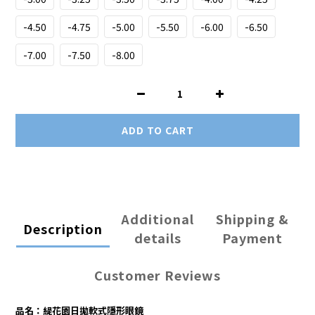
-4.50
-4.75
-5.00
-5.50
-6.00
-6.50
-7.00
-7.50
-8.00
ADD TO CART
Additional
Shipping &
Description
details
Payment
Customer Reviews
品名：緹花園日拋軟式隱形眼鏡