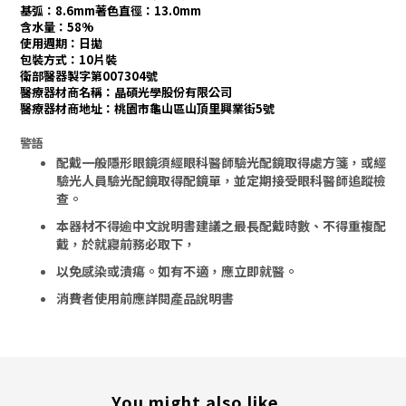
基弧：8.6mm著色直徑：13.0mm
含水量：58%
使用週期：日拋
包裝方式：10片裝
衛部醫器製字第007304號
醫療器材商名稱：晶碩光學股份有限公司
醫療器材商地址：桃園市龜山區山頂里興業街5號
警語
配戴一般隱形眼鏡須經眼科醫師驗光配鏡取得處方箋，或經
驗光人員驗光配鏡取得配鏡單，並定期接受眼科醫師追蹤檢
查。
本器材不得逾中文說明書建議之最長配戴時數、不得重複配
戴，於就寢前務必取下，
以免感染或潰瘍。
如有不適，應立即就醫。
消費者使用前應詳閱產品說明書
You might also like...