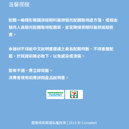
溫馨提醒
配戴一般隱形眼鏡須經眼科醫師驗光配鏡取得處方箋，或經由
驗光人員驗光配鏡取得配鏡單，並定期接受眼科醫師追蹤檢
查。
本器材不得逾中文說明書建議之最長配戴時數、不得重覆配
戴，於就寢前務必取下，以免感染或潰瘍。
如有不適，應立即就醫。
消費者使用前應詳閱產品說明書。​
服務條款與隱私權政策
| 2019 © Conselect