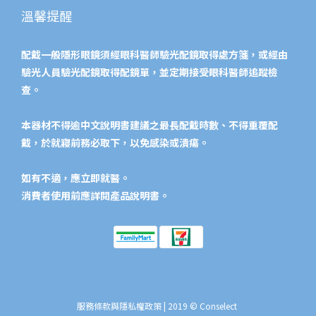
溫馨提醒
配戴一般隱形眼鏡須經眼科醫師驗光配鏡取得處方箋，或經由
驗光人員驗光配鏡取得配鏡單，並定期接受眼科醫師追蹤檢
查。
本器材不得逾中文說明書建議之最長配戴時數、不得重覆配
戴，於就寢前務必取下，以免感染或潰瘍。
如有不適，應立即就醫。
消費者使用前應詳閱產品說明書。​
服務條款與隱私權政策
| 2019 © Conselect