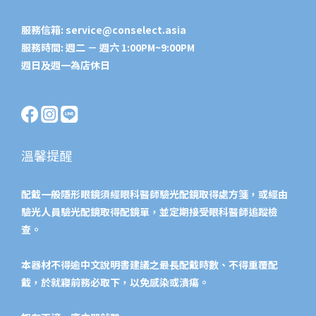
服務信箱:
service@conselect.asia
服務時間: 週二 － 週六 1:00PM~9:00PM
週日及週一為店休日
溫馨提醒
配戴一般隱形眼鏡須經眼科醫師驗光配鏡取得處方箋，或經由
驗光人員驗光配鏡取得配鏡單，並定期接受眼科醫師追蹤檢
查。
本器材不得逾中文說明書建議之最長配戴時數、不得重覆配
戴，於就寢前務必取下，以免感染或潰瘍。