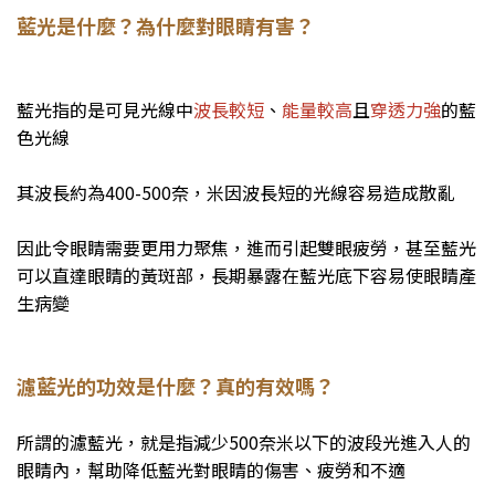
藍光是什麼？為什麼對眼睛有害？
藍光指的是可見光線中
波長較短
、
能量較高
且
穿透力強
的藍
色光線
其波長約為400-500奈，米因波長短的光線容易造成散亂
因此令眼睛需要更用力聚焦，進而引起雙眼疲勞，甚至藍光
可以直達眼睛的黃斑部，長期暴露在藍光底下容易使眼睛產
生病變
濾藍光的功效是什麼？真的有效嗎？
所謂的濾藍光，就是指減少500奈米以下的波段光進入人的
眼睛內，幫助降低藍光對眼睛的傷害、疲勞和不適