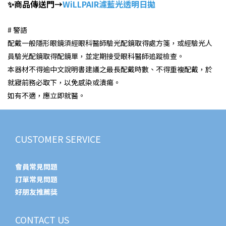
✨
商品傳送門→
WiLLPAIR濾藍光透明日拋
# 警語
配戴一般隱形眼鏡須經眼科醫師驗光配鏡取得處方箋，或經驗光人
員驗光配鏡取得配鏡單，並定期接受眼科醫師追蹤檢查。
本器材不得逾中文說明書建議之最長配戴時數、不得重複配戴，於
就寢前務必取下，以免感染或潰瘍。
如有不適，應立即就醫。
CUSTOMER SERVICE
會員常見問題
訂單常見問題
好朋友推薦獎
CONTACT US