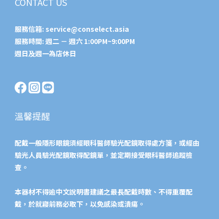
CONTACT US
服務信箱:
service@conselect.asia
服務時間: 週二 － 週六 1:00PM~9:00PM
週日及週一為店休日
溫馨提醒
配戴一般隱形眼鏡須經眼科醫師驗光配鏡取得處方箋，或經由
驗光人員驗光配鏡取得配鏡單，並定期接受眼科醫師追蹤檢
查。
本器材不得逾中文說明書建議之最長配戴時數、不得重覆配
戴，於就寢前務必取下，以免感染或潰瘍。