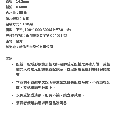
直徑：14.2mm
基弧：8.6mm
含水量：55%
使用週期：日拋
包裝方式：10片裝
度數：
平光, 100~1000(600以上每50一級)
許可證字號：
衛部醫器製字第 004071 號
產地：台灣
製造廠：精能光學股份有限公司
警語
配戴一般隱形眼鏡須經眼科醫師驗光配鏡取得處方箋，或經
驗光人員驗光配鏡取得配鏡單，並定期接受眼科醫師追蹤檢
查。
本器材不得逾中文說明書建議之最長配戴時數、不得重複配
戴，於就寢前務必取下，
以免感染或潰瘍。
如有不適，應立即就醫。
消費者使用前應詳閱產品說明書