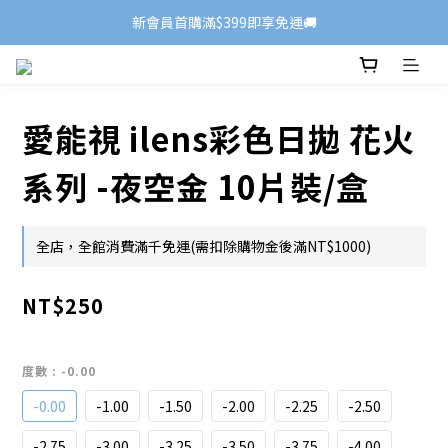
新會員首購滿$399即享免運🚚
愛能視 ilens彩色日拋 花火
系列 -夜空金 10片裝/盒
全店，全館消費滿千免運(需扣除購物金後滿NT$1000)
NT$250
度數
: -0.00
-0.00
-1.00
-1.50
-2.00
-2.25
-2.50
-2.75
-3.00
-3.25
-3.50
-3.75
-4.00