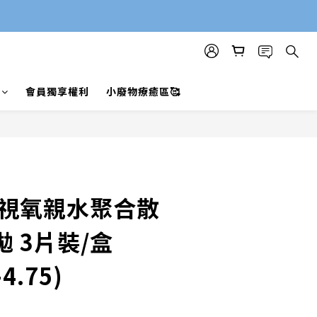
會員獨享權利
小廢物療癒區🥰
舒視氧親水聚合散
 3片裝/盒
-4.75)