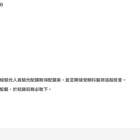
)
經驗光人員驗光配鏡取得配鏡單，並定期接受眼科醫師追蹤檢查。
配戴，於就寢前務必取下，