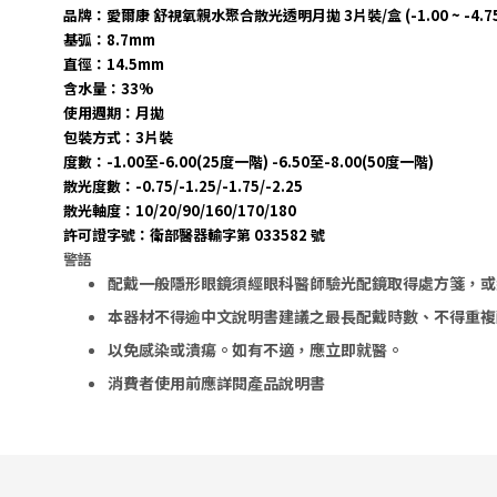
品牌：愛爾康 舒視氧親水聚合散光透明月拋 3片裝/盒 (-1.00 ~ -4.75
基弧：8.7mm
直徑：14.5mm
含水量：33%
使用週期：月
拋
包裝方式：3片裝
度數：-1.00至-6.00(25度一階) -6.50至-8.00(50度一階)
散光度數：-0.75/-1.25/-1.75/-2.25
散光軸度：10/20/90/160/170/180
許可證字號：衛部醫器輸字第
033582
號
警語
配戴一般隱形眼鏡須經眼科醫師驗光配鏡取得處方箋，或
本器材不得逾中文說明書建議之最長配戴時數、不得重複
以免感染或潰瘍。
如有不適，應立即就醫。
消費者使用前應詳閱產品說明書