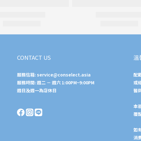
CONTACT US
溫
服務信箱:
service@conselect.asia
配
服務時間: 週二 － 週六 1:00PM~9:00PM
或
週日及週一為店休日
醫
本
覆
如
消