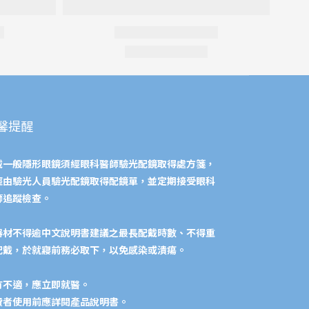
馨提醒
戴一般隱形眼鏡須經眼科醫師驗光配鏡取得處方箋，
經由驗光人員驗光配鏡取得配鏡單，並定期接受眼科
師追蹤檢查。
器材不得逾中文說明書建議之最長配戴時數、不得重
配戴，於就寢前務必取下，以免感染或潰瘍。
有不適，應立即就醫。
費者使用前應詳閱產品說明書。​