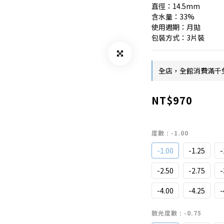
直徑：14.5mm
含水量：33%
使用週期：月拋
包裝方式：3片裝
全店，全館消費滿千免
NT$970
度數
: -1.00
-1.00
-1.25
-
-2.50
-2.75
-
-4.00
-4.25
-
散光度數
: -0.75