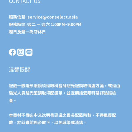
CONTACT US
服務信箱:
service@conselect.asia
服務時間: 週二 － 週六 1:00PM~9:00PM
週日及週一為店休日
溫馨提醒
配戴一般隱形眼鏡須經眼科醫師驗光配鏡取得處方箋，或經由
驗光人員驗光配鏡取得配鏡單，並定期接受眼科醫師追蹤檢
查。
本器材不得逾中文說明書建議之最長配戴時數、不得重覆配
戴，於就寢前務必取下，以免感染或潰瘍。