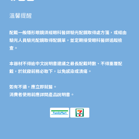
溫馨提醒
配戴一般隱形眼鏡須經眼科醫師驗光配鏡取得處方箋，或經由
驗光人員驗光配鏡取得配鏡單，並定期接受眼科醫師追蹤檢
查。
本器材不得逾中文說明書建議之最長配戴時數、不得重覆配
戴，於就寢前務必取下，以免感染或潰瘍。
如有不適，應立即就醫。
消費者使用前應詳閱產品說明書。​