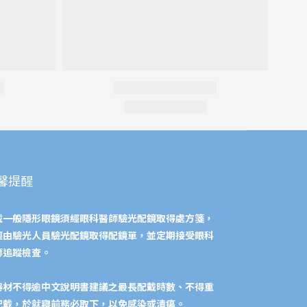
馨提醒
戴一般隱形眼鏡須經眼科醫師驗光配鏡取得處方箋，
經由驗光人員驗光配鏡取得配鏡單，並定期接受眼科
師追蹤檢查。
器材不得逾中文說明書建議之最長配戴時數、不得重
配戴，於就寢前務必取下，以免感染或潰瘍。