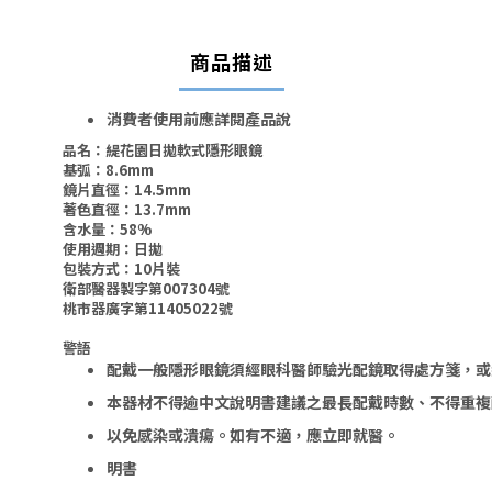
商品描述
消費者使用前應詳閱產品說
品名：緹花園日拋軟式隱形眼鏡
基弧：8.6mm
鏡片直徑：14.5mm
著色直徑：13.7mm
含水量：58%
使用週期：日拋
包裝方式：10片裝
衛部醫器製字第007304號
桃市器廣字第11405022號
警語
配戴一般隱形眼鏡須經眼科醫師驗光配鏡取得處方箋，或
本器材不得逾中文說明書建議之最長配戴時數、不得重複
以免感染或潰瘍。
如有不適，應立即就醫。
明書