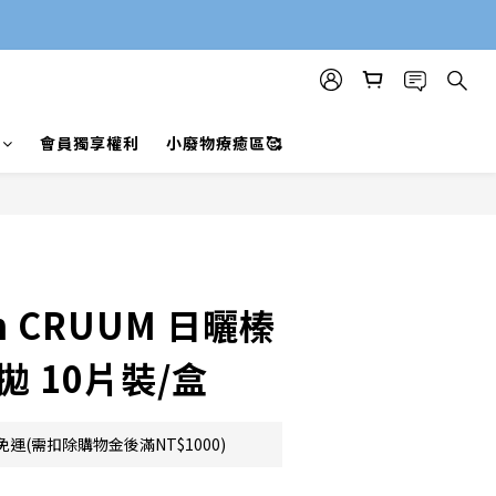
會員獨享權利
小廢物療癒區🥰
en CRUUM 日曬榛
拋 10片裝/盒
運(需扣除購物金後滿NT$1000)